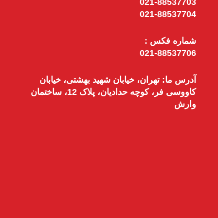
021-88537703
021-88537704
شماره فکس :
021-88537706
آدرس ما: تهران، خیابان شهید بهشتی، خیابان
کاووسی فر، کوچه حدادیان، پلاک 12، ساختمان
وارش