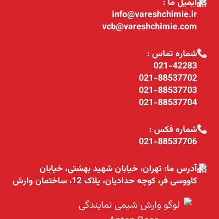
ایمیل ما :
info@vareshchimie.ir
vcb@vareshchimie.com
شماره تماس :
021-42283
021-88537702
021-88537703
021-88537704
شماره فکس :
021-88537706
آدرس ما: تهران، خیابان شهید بهشتی، خیابان
کاووسی فر، کوچه حدادیان، پلاک 12، ساختمان وارش