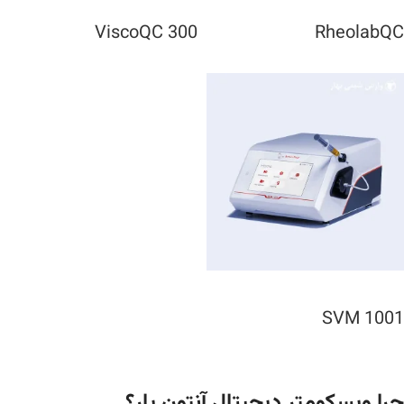
ViscoQC 300
RheolabQC
SVM 1001
چرا ویسکومتر دیجیتال آنتون پار؟