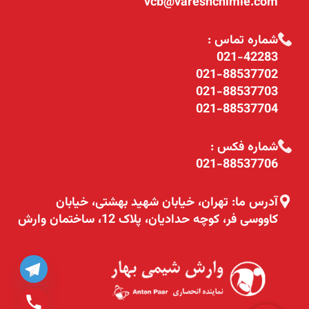
vcb@vareshchimie.com
شماره تماس :
021-42283
021-88537702
021-88537703
021-88537704
شماره فکس :
021-88537706
آدرس ما: تهران، خیابان شهید بهشتی، خیابان
کاووسی فر، کوچه حدادیان، پلاک 12، ساختمان وارش