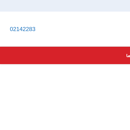
02142283
ا