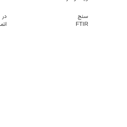
دستگاه
دست
طیف
تقط
سنج
در
FTIR
اتم