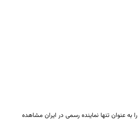
 تماس باشید. منتظر شنیدن صدای شما هستیم!
ند برابندر (Brabender) در ایران است. با توجه به ادغام برابندر با شرکت آنتون
ا به عنوان تنها نماینده رسمی در ایران مشاهده