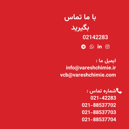
با ما تماس
بگیرید
02142283
ایمیل ما :
info@vareshchimie.ir
vcb@vareshchimie.com
شماره تماس :
021-42283
021-88537702
021-88537703
021-88537704