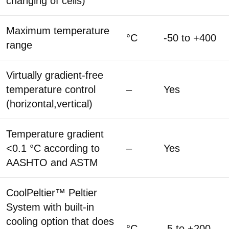
changing of cells)
Maximum temperature
°C
-50 to +400
range
Virtually gradient-free
temperature control
–
Yes
(horizontal,vertical)
Temperature gradient
<0.1 °C according to
–
Yes
AASHTO and ASTM
CoolPeltier™ Peltier
System with built-in
cooling option that does
°C
-5 to +200