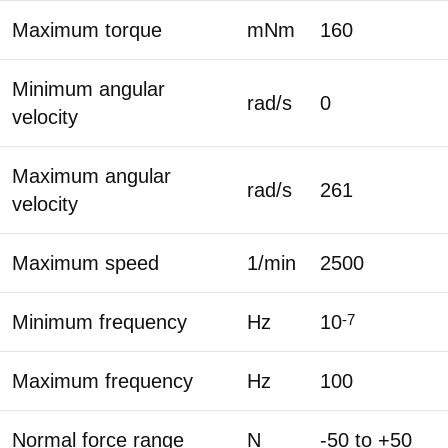
Maximum torque
mNm
160
Minimum angular
rad/s
0
velocity
Maximum angular
rad/s
261
velocity
Maximum speed
1/min
2500
Minimum frequency
Hz
10
-7
Maximum frequency
Hz
100
Normal force range
N
-50 to +50