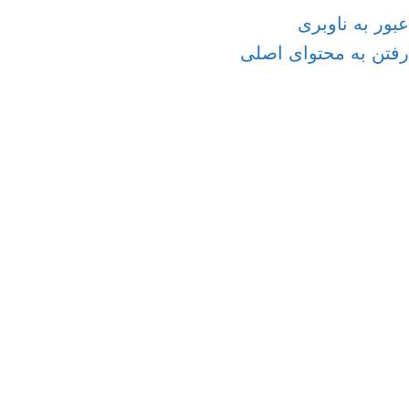
عبور به ناوبری
رفتن به محتوای اصلی
منو
وبلاگ
خانه
/
آرایشی و بهداشتی
آزمون رئولوژی ژل (فیلر و مفصلی)
هیالورونیک اسید
0
در 18 آذر, 1404
در صنعت دارویی امروز، موفقیت یک محصول تنها به
اثربخشی ماده موثره بستگی ندارد؛ رفتار فیزیکی