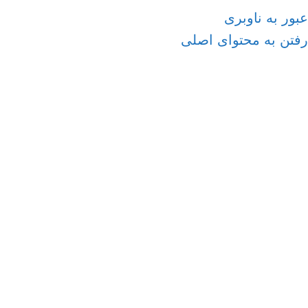
عبور به ناوبری
رفتن به محتوای اصلی
منو
وبلاگ
خانه
/
مجله
بهترین جایگزین GC برای اندازه‌گیری
دانسیته LPG ؛ چرا دقت از همیشه
مهم‌تر شده است؟
0
در 14 دی, 1404