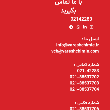
با ما تماس
بگیرید
02142283
ایمیل ما :
info@vareshchimie.ir
vcb@vareshchimie.com
شماره تماس :
021-42283
021-88537702
021-88537703
021-88537704
شماره فکس :
021-88537706