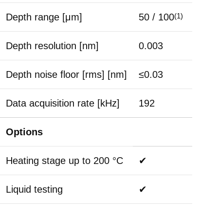
Depth range [μm]
50 / 100
(1)
Depth resolution [nm]
0.003
Depth noise floor [rms] [nm]
≤0.03
Data acquisition rate [kHz]
192
Options
Heating stage up to 200 °C
✔
Liquid testing
✔