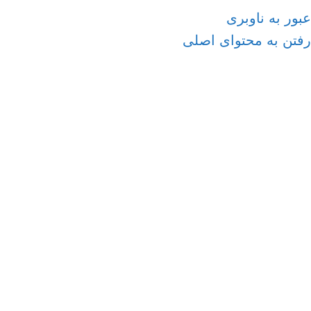
عبور به ناوبری
رفتن به محتوای اصلی
منو
خانه
/
تجهیزات آزمایشگاهی
/
رئومتر
بزرگنمایی تصویر
SmartMelt 92
(دیدگاه کاربر
6
)
ویژگی‌های کلیدی دستگاه
دستگاه رئومتر مناسب برای مذاب‌های پلیمری