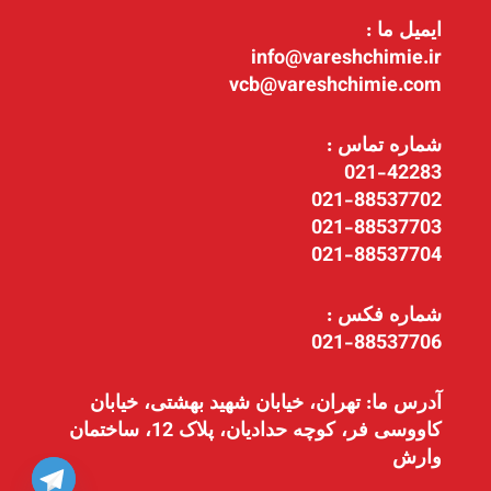
ایمیل ما :
info@vareshchimie.ir
vcb@vareshchimie.com
شماره تماس :
021-42283
021-88537702
021-88537703
021-88537704
شماره فکس :
021-88537706
آدرس ما: تهران، خیابان شهید بهشتی، خیابان
کاووسی فر، کوچه حدادیان، پلاک 12، ساختمان
وارش