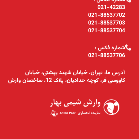
شماره تماس :
021-42283
021-88537702
021-88537703
021-88537704
شماره فکس :
021-88537706
آدرس ما: تهران، خیابان شهید بهشتی، خیابان
کاووسی فر، کوچه حدادیان، پلاک 12، ساختمان وارش