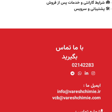
🧰 شرایط گارانتی و خدمات پس از فروش
🛠️ پشتیبانی و سرویس
با ما تماس
بگیرید
02142283
ایمیل ما :
info@vareshchimie.ir
vcb@vareshchimie.com