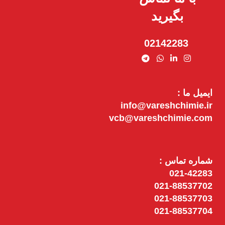
بگیرید
02142283
ایمیل ما :
info@vareshchimie.ir
vcb@vareshchimie.com
شماره تماس :
021-42283
021-88537702
021-88537703
021-88537704