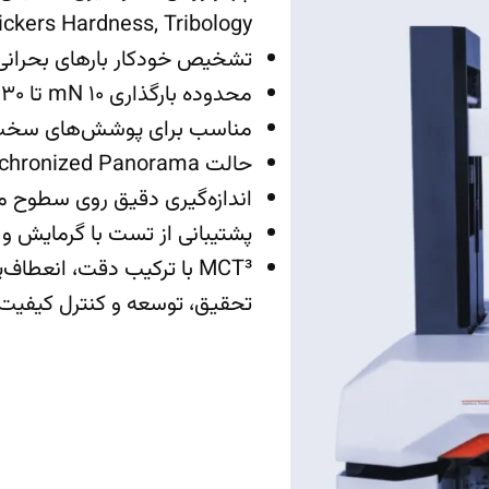
ickers Hardness, Tribology
تشخیص خودکار بارهای بحرانی و
محدوده بارگذاری ۱۰ mN تا ۳۰ N و عمق نفوذ تا ۱ میلی‌متر
مناسب برای پوشش‌های سخت و ن
حالت Synchronized Panorama برای ثبت همزمان سیگنال‌ها و تصاویر
اندازه‌گیری دقیق روی سطوح م
پشتیبانی از تست با گرمایش و سرمایش (تا ۲۰۰ °C و -
MCT³ با ترکیب دقت، انعطاف
تحقیق، توسعه و کنترل کیفیت