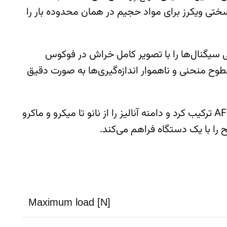
 فلزات و پلیمرها ایده‌آل می‌کند. همچنین MCT³ امکان انجام تست سختی ویکرز برای مواد حجیم در همان محدوده بار را
ت Synchronized Panorama است که ثبت همزمان تمامی سیگنال‌ها را با تصویر کامل خراش در فوکوس
طوح منحنی و ناهموار اندازه‌گیری‌ها به صورت دقیق
با استفاده از پلتفرم Step می‌توان هد MCT³ را با دیگر ابزارهای اندازه‌گیری انقباضی، هد خراش یا حتی میکروسکوپ AFM ترکیب کرد و دامنه آنالیز را از نانو تا میکرو و ماکرو
را با یک دستگاه فراهم می‌کند.
Maximum load [N]