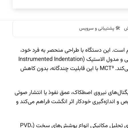
وش
🛠️ پشتیبانی و سرویس
‌های حجیم است. این دستگاه با طراحی منحصر به فرد خود،
چهار روش اندازه‌گیری مختلف شامل آزمون چسبندگی و مقاومت در برابر خراش (Scratch Testing)، اندازه‌گیری سختی و مدول الاستیک (Instrumented Indentation
Testing)، سختی ویکرز (Vickers Hardness) و تست‌های اصطکاک و سایش (Tribology) را در یک هد واحد ادغام می‌کند. MCT³ با این قابلیت چندگانه، بدون کاهش
 سیگنال‌های نیروی اصطکاک، عمق نفوذ یا انتشار صوتی
یص و اندازه‌گیری خودکار اثر انگشت فراهم می‌کند و
این دستگاه دارای دامنه بارگذاری وسیع ازmN ۱۰ تا ۳۰ N و محدوده عمق از چند نانومتر تا ۱ میلی‌متر است، که آن را برای تحلیل مکانیکی انواع پوشش‌های سخت (PVD،