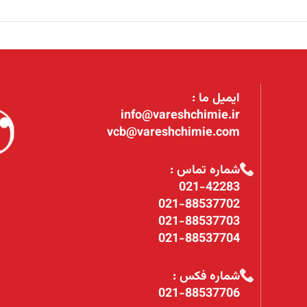
ایمیل ما :
info@vareshchimie.ir
vcb@vareshchimie.com
شماره تماس :
021-42283
021-88537702
021-88537703
021-88537704
شماره فکس :
021-88537706