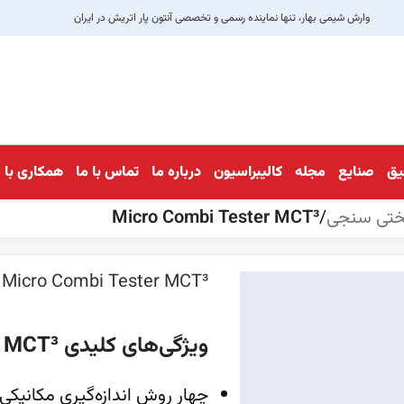
وارش شیمی بهار، تنها نماینده رسمی و تخصصی آنتون پار اتریش در ایران
قیق
صنایع
مجله
کالیبراسیون
درباره ما
تماس با ما
همکاری با م
سختی سنجی
/
Micro Combi Tester MCT³
Micro Combi Tester MCT³
ویژگی‌های کلیدی MCT³