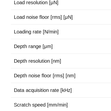
Load resolution [μN]
Load noise floor [rms] [μN]
Loading rate [N/min]
Depth range [μm]
Depth resolution [nm]
Depth noise floor [rms] [nm]
Data acquisition rate [kHz]
Scratch speed [mm/min]