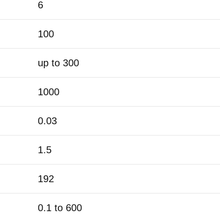
6
100
up to 300
1000
0.03
1.5
192
0.1 to 600