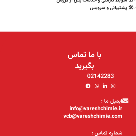
🧰 شرایط گارانتی و خدمات پس از فروش
🛠️ پشتیبانی و سرویس
با ما تماس
بگیرید
02142283
ایمیل ما :
info@vareshchimie.ir
vcb@vareshchimie.com
شماره تماس :