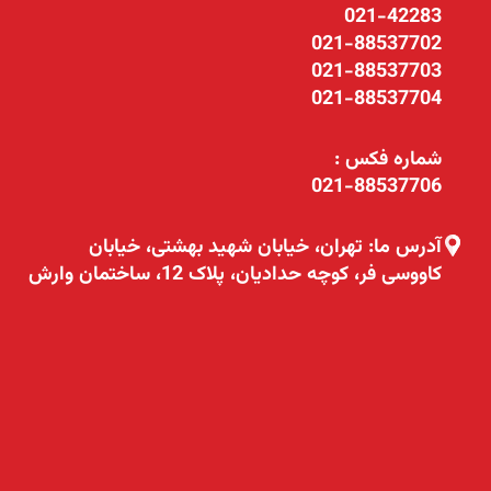
021-42283
021-88537702
021-88537703
021-88537704
شماره فکس :
021-88537706
آدرس ما: تهران، خیابان شهید بهشتی، خیابان
کاووسی فر، کوچه حدادیان، پلاک 12، ساختمان وارش