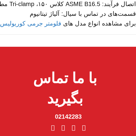
اتصال فرآیند: ASME B16.5 کلاس ۱۵۰، Tri-clamp مطابق ISO 2852
قسمت‌های در تماس با سیال: آلیاژ تیتانیوم
برای مشاهده انواع مدل های
فلومتر جرمی کوریولیس آ
با ما تماس
بگیرید
02142283