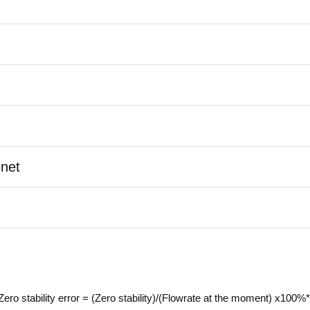
inet
*Accuracy valid at reference conditions. ZS = Zero stability error = (Zero stability)/(Flowrate at the moment) x100%