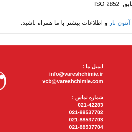
نتون پار
و اطلاعات بیشتر با ما همراه باشید.
ایمیل ما :
info@vareshchimie.ir
vcb@vareshchimie.com
شماره تماس :
021-42283
021-88537702
021-88537703
021-88537704