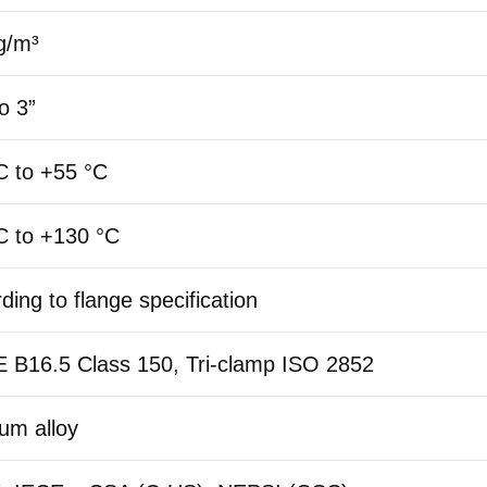
g/m³
to 3”
C to +55 °C
C to +130 °C
ding to flange specification
 B16.5 Class 150, Tri-clamp ISO 2852
ium alloy