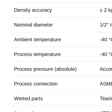
Density accuracy
± 2 k
Nominal diameter
1/2” 
Ambient temperature
-40 °
Process temperature
-40 °
Process pressure (absolute)
Accor
Process connection
ASME
Wetted parts
Titan