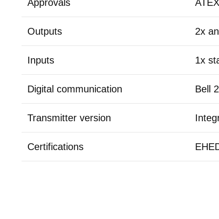
Approvals
ATEX
Outputs
2x an
Inputs
1x st
Digital communication
Bell 
Transmitter version
Integ
Certifications
EHE