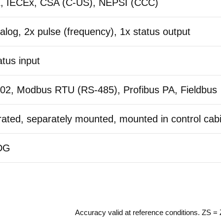
, IECEx, CSA (C-US), NEPSI (CCC)
alog, 2x pulse (frequency), 1x status output
atus input
202, Modbus RTU (RS-485), Profibus PA, Fieldbus
rated, separately mounted, mounted in control cab
DG