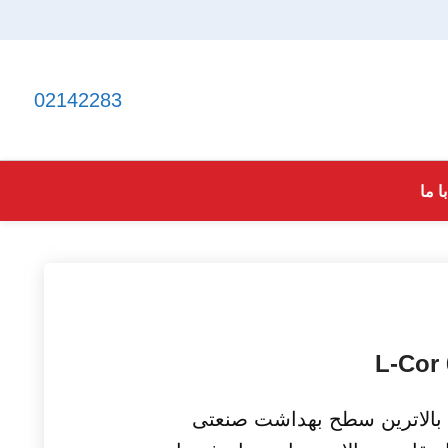
02142283
ا ما
 بالاترین سطح بهداشت صنعتی