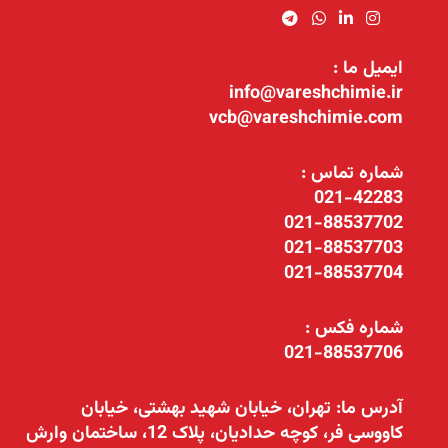
ایمیل ما :
info@vareshchimie.ir
vcb@vareshchimie.com
شماره تماس :
021-42283
021-88537702
021-88537703
021-88537704
شماره فکس :
021-88537706
آدرس ما: تهران، خیابان شهید بهشتی، خیابان
کاووسی فر، کوچه حدادیان، پلاک 12، ساختمان وارش