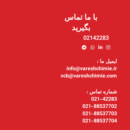
با ما تماس
بگیرید
02142283
ایمیل ما :
info@vareshchimie.ir
vcb@vareshchimie.com
شماره تماس :
021-42283
021-88537702
021-88537703
021-88537704