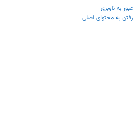
عبور به ناوبری
رفتن به محتوای اصلی
منو
خانه
/
تجهیزات آزمایشگاهی
/
دانسیتومتر
بزرگنمایی تصویر
DMA 4200 M
(دیدگاه کاربر
1
)
ویژگی‌های کلیدی دستگاه DMA 4200 M
مطابق با استانداردهای ASTM D4052، ASTM