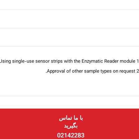
1 Using single-use sensor strips with the Enzymatic Reader module.
2 Approval of other sample types on request.
با ما تماس
بگیرید
02142283