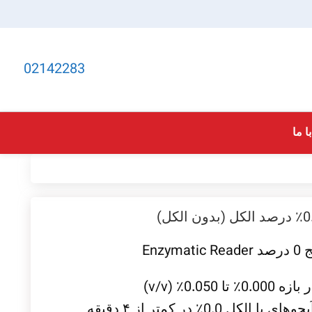
02142283
ا ما
صد
Enzymatic Reader
0.0٪ (v/v)
0.0٪ در کمتر از ۴ دقیقه