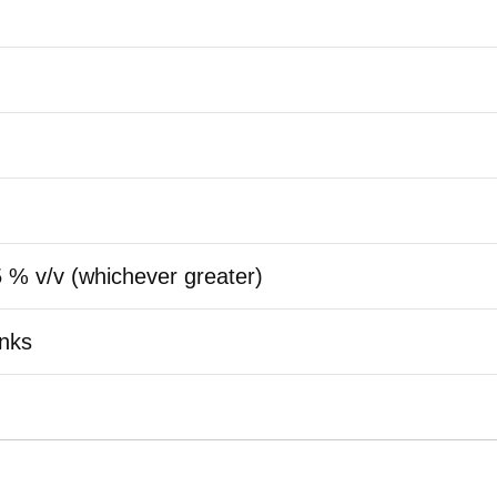
 % v/v (whichever greater)
inks