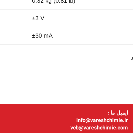
0.32 kg (0.81 lb)
±3 V
±30 mA
ایمیل ما :
info@vareshchimie.ir
vcb@vareshchimie.com