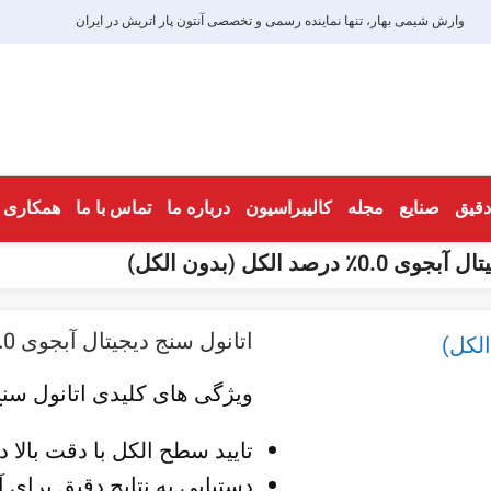
وارش شیمی بهار، تنها نماینده رسمی و تخصصی آنتون پار اتریش در ایران
 دقیق
صنایع
مجله
کالیبراسیون
درباره ما
تماس با ما
همکاری ب
 درصد الکل (بدون الکل)
اتانول سنج دیجیتال آبجوی 0.0٪ درصد الکل (بدون الکل)
ویژگی های کلیدی اتانول سنج 0 در
تایید سطح الکل با دقت بالا در بازه 0.000٪ تا 50
دستیابی به نتایج دقیق برای آبجوهای با الکل 