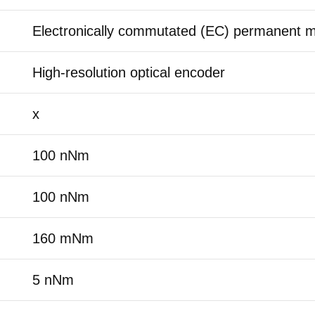
Electronically commutated (EC) permanent 
High-resolution optical encoder
x
100 nNm
100 nNm
160 mNm
5 nNm