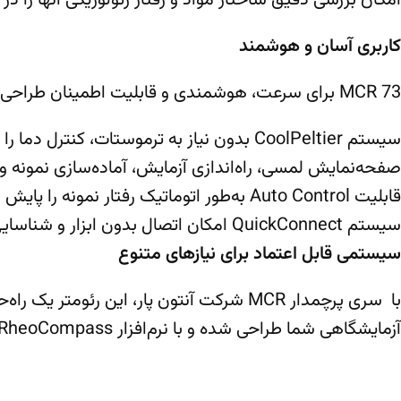
امکان بررسی دقیق ساختار مواد و رفتار رئولوژیکی آنها را در هر دو حالت چرخشی (Rotation) و 
کاربری آسان و هوشمند
MCR 73 برای سرعت، هوشمندی و قابلیت اطمینان طراحی شده است:
سیستم CoolPeltier بدون نیاز به ترموستات، کنترل دما را در بازه 5- تا 200+ درجه سانتی‌گراد بدون گرادیان ممکن می‌سازد.
صفحه‌نمایش لمسی، راه‌اندازی آزمایش، آماده‌سازی نمونه و ا
قابلیت Auto Control به‌طور اتوماتیک رفتار نمونه را پایش و تنظیم می‌کند تا نتایج باکیفیتی حتی برای مواد ناشناخته ارائه دهد.
سیستم QuickConnect امکان اتصال بدون ابزار و شناسایی خودکار لوازم جانبی را فراهم می‌آورد.
سیستمی قابل اعتماد برای نیازهای متنوع
با سری پرچمدار MCR شرکت آنتون پار، این ر
آزمایشگاهی شما طراحی شده و با نرم‌افزار RheoCompass و کتابخانه گسترده‌ای از روش‌های استاندارد (SOP) همراهی می‌شود.