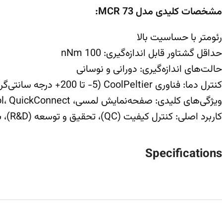
مشخصات کلیدی مدل MCR 73:
رئومتر با حساسیت بالا
حداقل گشتاور قابل اندازه‌گیری: 100 nNm
حالت‌های اندازه‌گیری: دورانی و نوسانی
کنترل دما: فناوری CoolPeltier (5- تا 200+ درجه سانتی‌گراد)
ویژگی‌های کلیدی: صفحه‌نمایش لمسی، Auto Control، QuickConnect، تنظیم دیجیتال تراز
کاربرد اصلی: کنترل کیفیت (QC)، تحقیق و توسعه (R&D)، بررسی ساختار مواد
Specifications