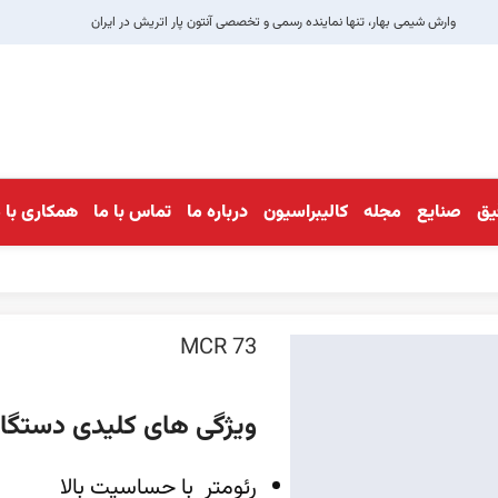
وارش شیمی بهار، تنها نماینده رسمی و تخصصی آنتون پار اتریش در ایران
قیق
صنایع
مجله
کالیبراسیون
درباره ما
تماس با ما
همکاری با م
MCR 73
ویژگی های کلیدی دستگاه R 73
رئومتر با حساسیت بالا