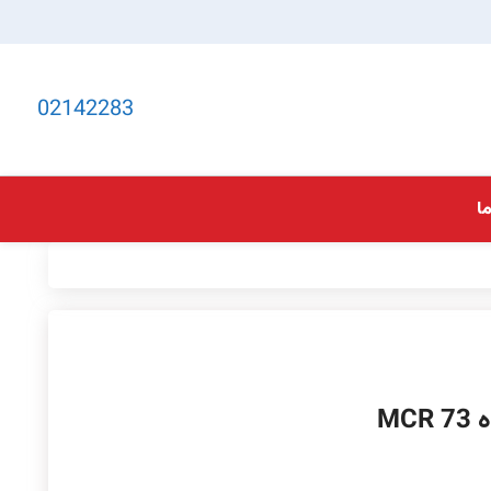
02142283
ا
MC