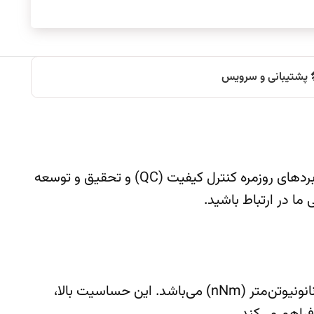
️ پشتیبانی و سرویس
رئومتر MCR 73 یک دستگاه سری X3 برند آنتون پار است که حساسیت و دقت را ارتقا داده و انتخابی مناسب برای کاربردهای روزمره کنترل کیفیت (QC) و تحقیق و توسعه
 ما در ارتباط باشید.
این دستگاه مجهز به یک air-bearing با دقت فوق‌العاده است که قادر به اندازه گیری گشتاورهای بسیار پایین تا 100 نانونیوتن‌متر (nNm) می‌باشد. این حساسیت بالا،