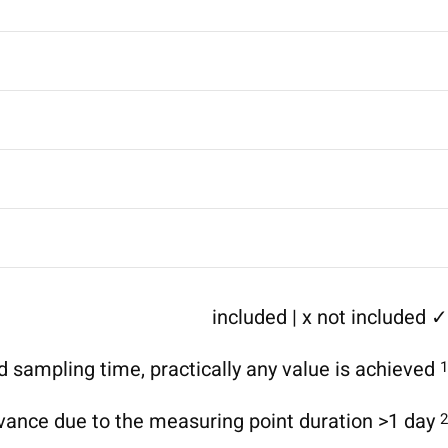
✓ included | x not included
Depending on measuring point duration and sampling time, practically any value is achieved
1
Set frequencies below are of no practical relevance due to the measuring point duration >1 day
2