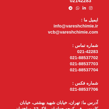
02142283
ایمیل ما :
info@vareshchimie.ir
vcb@vareshchimie.com
شماره تماس :
021-42283
021-88537702
021-88537703
021-88537704
شماره فکس :
021-88537706
آدرس ما: تهران، خیابان شهید بهشتی، خیابان
کاووسی فر، کوچه حدادیان، پلاک 12، ساختمان